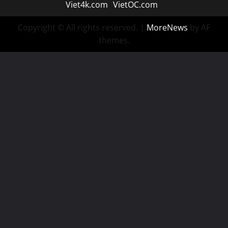
Viet4k.com
VietOC.com
Copyright © All rights reserved.
|
MoreNews
by AF
themes.