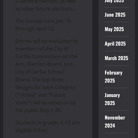
July 2025
5 General Election, as well
as other future elections.
June 2025
The contest runs Jan. 15
through April 12.
May 2025
Entries will be evaluated by
April 2025
members of the City of
Fairfax Commission on the
March 2025
Arts, Election Board, and
City of Fairfax School
February
Board. The top three
2025
designs for each category
January
(“I Voted” and “Future
Voter”) will be voted on by
2025
the public May 1-28.
November
Students in grades K-12 are
2024
eligible if they: