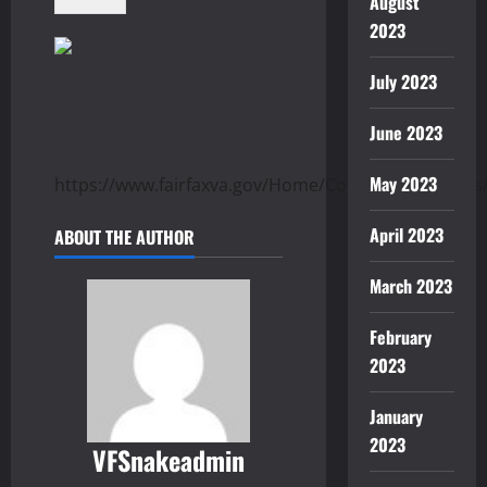
August
2023
July 2023
June 2023
May 2023
https://www.fairfaxva.gov/Home/Components/News
April 2023
ABOUT THE AUTHOR
March 2023
February
2023
January
2023
VFSnakeadmin