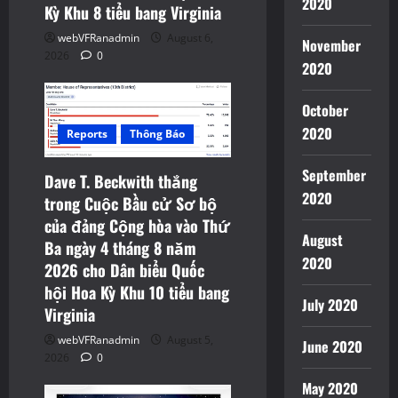
2020
Kỳ Khu 8 tiểu bang Virginia
webVFRanadmin
August 6,
November
2026
0
2020
October
2020
Reports
Thông Báo
September
Dave T. Beckwith thắng
2020
trong Cuộc Bầu cử Sơ bộ
của đảng Cộng hòa vào Thứ
August
Ba ngày 4 tháng 8 năm
2020
2026 cho Dân biểu Quốc
hội Hoa Kỳ Khu 10 tiểu bang
July 2020
Virginia
webVFRanadmin
August 5,
June 2020
2026
0
May 2020