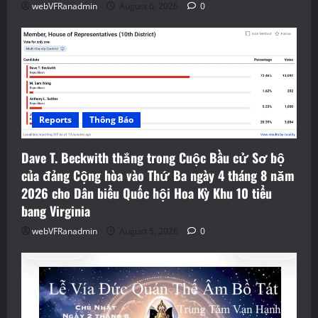
webVFRanadmin
August 6, 2026
0
Reports
Thông Báo
Dave T. Beckwith thắng trong Cuộc Bầu cử Sơ bộ
của đảng Cộng hòa vào Thứ Ba ngày 4 tháng 8 năm
2026 cho Dân biểu Quốc hội Hoa Kỳ Khu 10 tiểu
bang Virginia
webVFRanadmin
August 5, 2026
0