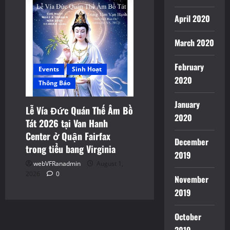
April 2020
March 2020
February
Events
Sinh Hoạt
2020
Thông Báo
January
Lễ Vía Đức Quán Thế Âm Bồ
2020
Tát 2026 tại Van Hanh
Center ở Quận Fairfax
December
trong tiểu bang Virginia
2019
webVFRanadmin
August 1,
2026
0
November
2019
October