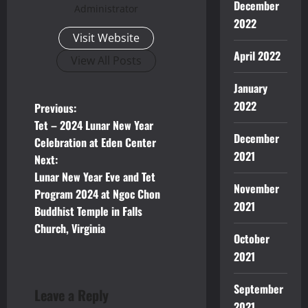
December
Administrator
2022
Visit Website
April 2022
View All Posts
January
P
2022
Previous:
Tet – 2024 Lunar New Year
o
December
Celebration at Eden Center
2021
Next:
s
Lunar New Year Eve and Tet
November
t
Program 2024 at Ngoc Chon
2021
Buddhist Temple in Falls
n
Church, Virginia
October
a
2021
v
September
Leave a Reply
2021