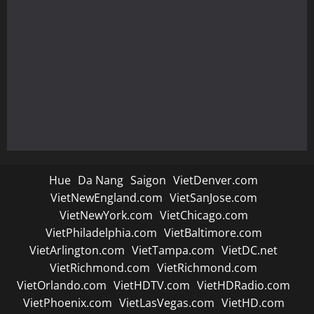
Hue
Da Nang
Saigon
VietDenver.com
VietNewEngland.com
VietSanJose.com
VietNewYork.com
VietChicago.com
VietPhiladelphia.com
VietBaltimore.com
VietArlington.com
VietTampa.com
VietDC.net
VietRichmond.com
VietRichmond.com
VietOrlando.com
VietHDTV.com
VietHDRadio.com
VietPhoenix.com
VietLasVegas.com
VietHD.com