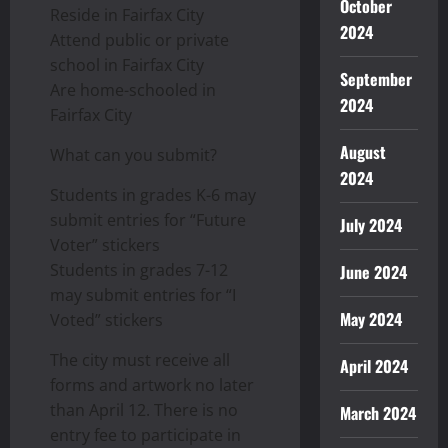
October
Reside in Fairfax City
2024
Attend public or private
school in Fairfax City
September
Are home-schooled in
2024
Fairfax City
August
What can you submit?
2024
Students in grades K-6 may
submit entries for “Future
July 2024
Voter” stickers
Students in grades 7-12
June 2024
may submit entries for “I
May 2024
Voted” stickers
The city must receive all
April 2024
forms and artwork no later
than April 12. There is no
March 2024
entry fee to participate in