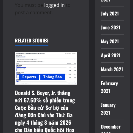
i
You must be
logged in
to
g
post a comment.
July 2021
a
June 2021
t
RELATED STORIES
May 2021
i
April 2021
o
March 2021
n
Reports
Thông Báo
February
2021
Donald S. Beyer, Jr. thắng
với 67.60% số phiếu trong
January
Cuộc Bầu cử Sơ bộ của
2021
đảng Dân Chủ vào Thứ Ba
ngày 4 tháng 8 năm 2026
December
cho Dân biểu Quốc hội Hoa