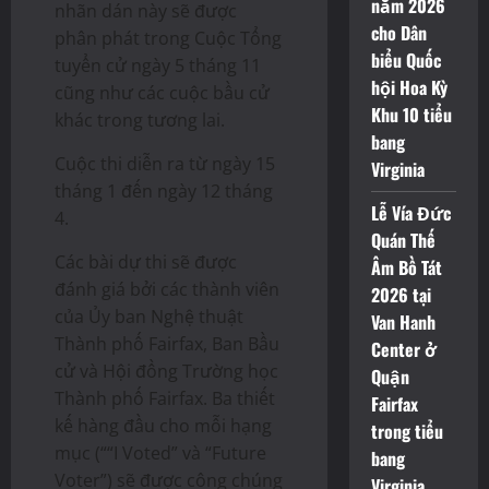
năm 2026
nhãn dán này sẽ được
cho Dân
phân phát trong Cuộc Tổng
biểu Quốc
tuyển cử ngày 5 tháng 11
hội Hoa Kỳ
cũng như các cuộc bầu cử
Khu 10 tiểu
khác trong tương lai.
bang
Cuộc thi diễn ra từ ngày 15
Virginia
tháng 1 đến ngày 12 tháng
Lễ Vía Đức
4.
Quán Thế
Các bài dự thi sẽ được
Âm Bồ Tát
đánh giá bởi các thành viên
2026 tại
của Ủy ban Nghệ thuật
Van Hanh
Thành phố Fairfax, Ban Bầu
Center ở
cử và Hội đồng Trường học
Quận
Thành phố Fairfax. Ba thiết
Fairfax
kế hàng đầu cho mỗi hạng
trong tiểu
mục (““I Voted” và “Future
bang
Voter”) sẽ được công chúng
Virginia