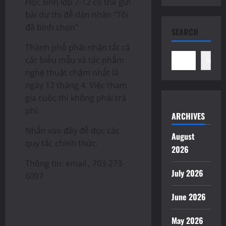
Học sinh lớp 7-12 có thể gửi
bài dự thi để dán nhãn “Tôi
đã bình chọn”
SEARCH
Thành phố phải nhận tất cả
các biểu mẫu và tác phẩm
Search
nghệ thuật chậm nhất là
ngày 12 tháng 4. Việc tham
gia cuộc thi không phải trả
phí.
ARCHIVES
Nhấn vào đây để đọc các
August
quy tắc chính thức.
2026
Thông tin: email , 703-273-
July 2026
6097
June 2026
May 2026