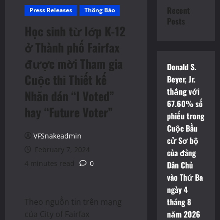
Recent
Press Releases
Thông Báo
Posts
Học sinh từ lớp K-12
ở Thành phố Fairfax
được mời Tham gia
Donald S.
Cuộc thi Thiết kế
Beyer, Jr.
thắng với
Nhãn dán “I Voted”
67.60% số
hay “Future Voter”
phiếu trong
Cuộc Bầu
VFSnakeadmin
cử Sơ bộ
February 7, 2024
của đảng
4 minutes read
0
Dân Chủ
vào Thứ Ba
ngày 4
tháng 8
Theo nguồn tin trên mạng
năm 2026
của City of Fairfax