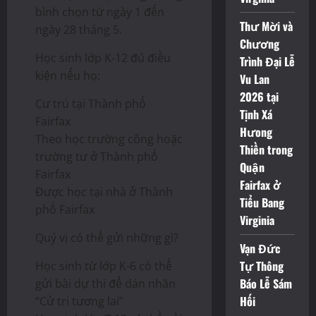
bình chọn từ ngày 1 đến
Thư Mời và
ngày 28 tháng 5.
Chương
Học sinh lớp K-12 đủ điều
Trình Đại Lễ
kiện nếu họ:
Vu Lan
2026 tại
Cư trú tại Thành phố
Tịnh Xá
Fairfax
Hưong
Theo học trường công hoặc
Thiền trong
trường tư ở Thành phố
Quận
Fairfax
Fairfax ở
Được học tại nhà ở Thành
Tiểu Bang
phố Fairfax
Virginia
Quý vị có thể gửi những gì?
Vạn Đức
Tự Thông
Học sinh từ lớp K-6 có thể
Báo Lễ Sám
gửi bài dự thi để dán nhãn
Hối
“Cử tri tương lai”