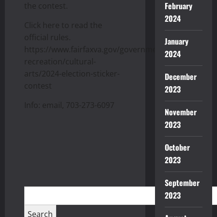
February
the contest.
2024
Click here to read the
official rules.
January
https://www.fairfaxva.gov/government/parks-
2024
recreation/cultural-
arts/2024-election-sticker-
December
contest
2023
Info: email, 703-273-6097
November
2023
October
2023
September
2023