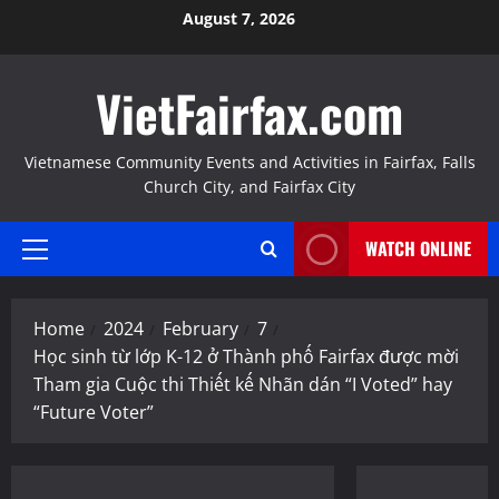
Skip
August 7, 2026
to
content
VietFairfax.com
Vietnamese Community Events and Activities in Fairfax, Falls
Church City, and Fairfax City
WATCH ONLINE
Primary
Menu
Home
2024
February
7
Học sinh từ lớp K-12 ở Thành phố Fairfax được mời
Tham gia Cuộc thi Thiết kế Nhãn dán “I Voted” hay
“Future Voter”