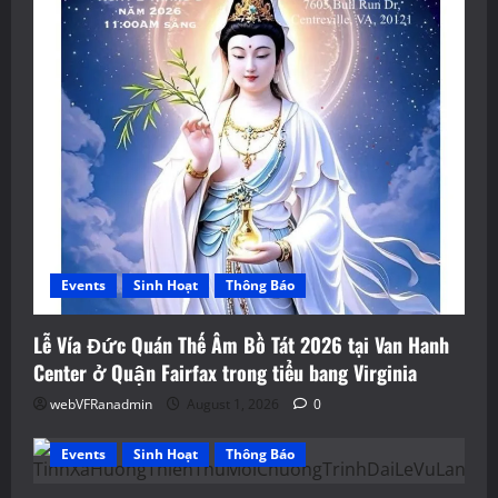
Events
Sinh Hoạt
Thông Báo
Lễ Vía Đức Quán Thế Âm Bồ Tát 2026 tại Van Hanh
Center ở Quận Fairfax trong tiểu bang Virginia
webVFRanadmin
August 1, 2026
0
Events
Sinh Hoạt
Thông Báo