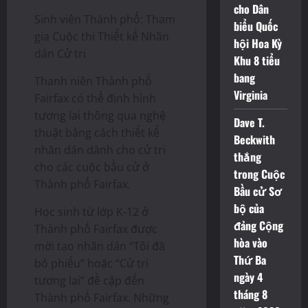
cho Dân
Sinh viên Thành phố: Tham
biểu Quốc
gia Cuộc thi Thiết kế Nhãn
hội Hoa Kỳ
dán Cử tri
Khu 8 tiểu
bang
Thanh niên Thành phố
Virginia
Fairfax có thể định hình
tương lai thông qua nghệ
Dave T.
thuật bằng cách thiết kế
Beckwith
nhãn dán dành cho cử tri
thắng
cho các cuộc bầu cử ở
trong Cuộc
Thành phố Fairfax.
Bầu cử Sơ
bộ của
Học sinh từ lớp K-12 ở
đảng Cộng
Thành phố Fairfax được
hòa vào
mời tạo nhãn dán “Tôi đã
Thứ Ba
bỏ phiếu” hoặc “Cử tri
ngày 4
tương lai” đề cập đến
tháng 8
Thành phố Fairfax. Những