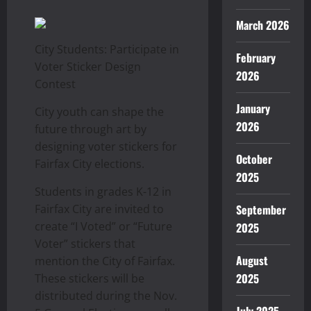
March 2026
City Students: Participate in
February
Voter Sticker Design
2026
Contest
January
City youth can shape the
2026
future through art by
designing voter stickers for
October
Fairfax City elections.
2025
Students in grades K-12 in
Fairfax City are invited to
September
create “I Voted” or “Future
2025
Voter” stickers that
August
mention the City of Fairfax.
2025
These stickers will be
distributed during the Nov.