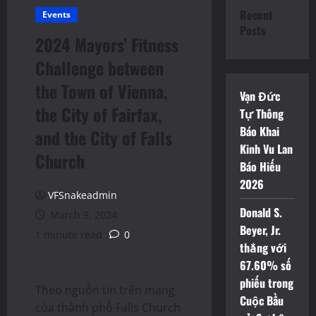
Recent
Events
Posts
2024 Mayors’ Fitness
Challenge between
the Town of Vienna,
Vạn Đức
the City of Fairfax,
Tự Thông
Báo Khai
and the City of Falls
Kinh Vu Lan
Church
Báo Hiếu
2026
VFSnakeadmin
Donald S.
March 9, 2024
Beyer, Jr.
1 minute read
0
thắng với
67.60% số
phiếu trong
Theo nguồn tin trên mạng
Cuộc Bầu
của thành phố Falls Church