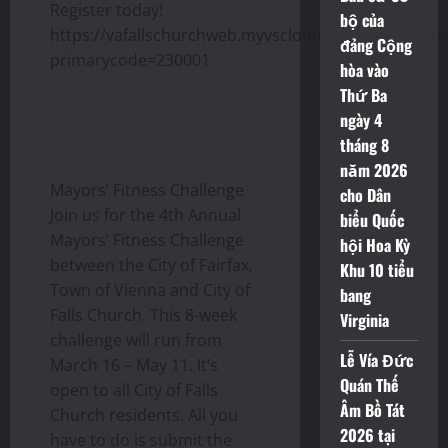
Register today!
bộ của
https://vafallschurchweb.myvscloud.com/webtrac/w
đảng Cộng
primarycode=230001
hòa vào
Thứ Ba
ngày 4
tháng 8
năm 2026
Mayors’ Fitness Challenge
cho Dân
Join us for the 4th Annual
biểu Quốc
Mayors’ Fitness Challenge
hội Hoa Kỳ
between the City of Fairfax,
Khu 10 tiểu
Town of Vienna and City of
bang
Falls Church. This 8-week
Virginia
challenge will run from
Lễ Vía Đức
March 16 – May 11. It’s
Quán Thế
open to all City of Falls
Âm Bồ Tát
Church residents. All you
2026 tại
have to do is submit the