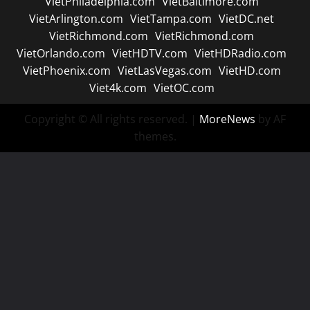
VietPhiladelphia.com
VietBaltimore.com
VietArlington.com
VietTampa.com
VietDC.net
VietRichmond.com
VietRichmond.com
VietOrlando.com
VietHDTV.com
VietHDRadio.com
VietPhoenix.com
VietLasVegas.com
VietHD.com
Viet4k.com
VietOC.com
Copyright © All rights reserved.
|
MoreNews
by AF
themes.