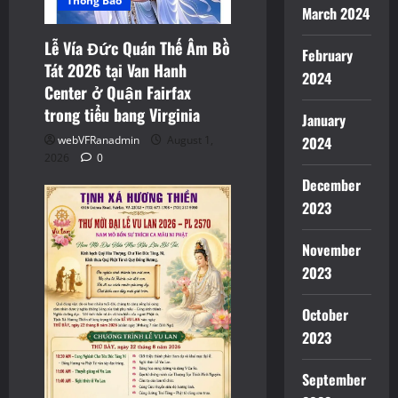
Thông Báo
March 2024
Lễ Vía Đức Quán Thế Âm Bồ
February
Tát 2026 tại Van Hanh
2024
Center ở Quận Fairfax
trong tiểu bang Virginia
January
webVFRanadmin
August 1,
2024
2026
0
December
2023
November
2023
October
2023
September