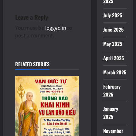
2025
v
i
July 2025
Leave a Reply
g
You must be
logged in
to
June 2025
post a comment.
a
May 2025
t
April 2025
RELATED STORIES
i
March 2025
o
February
n
2025
January
2025
November