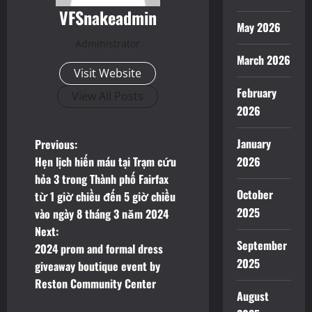
VFSnakeadmin
May 2026
Administrator
March 2026
Visit Website
February
View All Posts
2026
P
January
Previous:
Hẹn lịch hiến máu tại Trạm cứu
2026
o
hỏa 3 trong Thành phố Fairfax
October
từ 1 giờ chiều đến 5 giờ chiều
s
2025
vào ngày 8 tháng 3 năm 2024
t
Next:
September
2024 prom and formal dress
n
2025
giveaway boutique event by
Reston Community Center
a
August