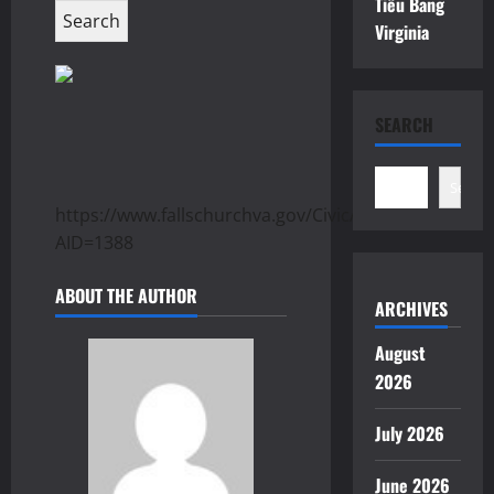
Tiểu Bang
Virginia
SEARCH
Search
https://www.fallschurchva.gov/CivicAlerts.aspx?
AID=1388
ABOUT THE AUTHOR
ARCHIVES
August
2026
July 2026
June 2026