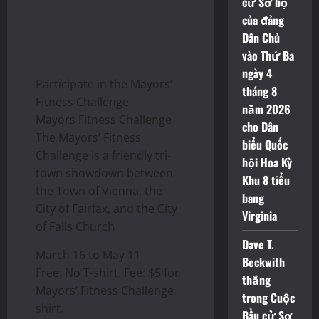
cử Sơ bộ
của đảng
Dân Chủ
vào Thứ Ba
ngày 4
Participate in the Mayors’
tháng 8
Fitness Challenge
năm 2026
Mayors Fitness Challenge
cho Dân
The Mayors’ Fitness
biểu Quốc
Challenge is a friendly tri-
hội Hoa Kỳ
town showdown between
Khu 8 tiểu
the Town of Vienna, the
bang
City of Fairfax, and the City
Virginia
of Falls Church
Dave T.
March 16 to May 11
Beckwith
Free: No T-shirt. Fee: $5 for
thắng
Mayors’ Fitness Challenge
trong Cuộc
shirt.
Bầu cử Sơ