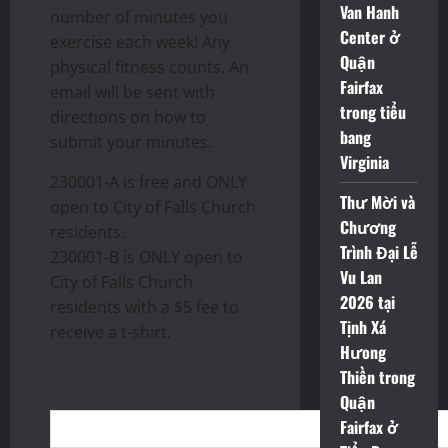
Van Hanh
number of minutes you
Center ở
exercise each week! Any
Quận
physical fitness counts. An
Fairfax
email will be sent with
trong tiểu
directions on how to
bang
submit your minutes.
Virginia
230001-A is free and ONLY
Thư Mời và
open to City of Falls Church
Chương
residents.
Trình Đại Lễ
230001-B is ONLY open to
Vu Lan
City of Falls Church
2026 tại
residents with a $5 fee to
Tịnh Xá
receive a t-shirt.
Hưong
Thiền trong
Quận
Fairfax ở