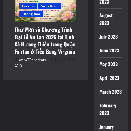
2023
Events
Sinh Hoạt
Thông Báo
August
2023
Thư Mời và Chương Trình
July 2023
Đại Lễ Vu Lan 2026 tại Tịnh
Xá Hưong Thiền trong Quận
June 2023
Fairfax ở Tiểu Bang Virginia
webVFRanadmin
July 28, 2026
May 2023
0
April 2023
March 2023
February
2023
January