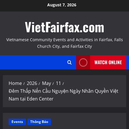
Skip
August 7, 2026
to
content
VietFairfax.com
Vietnamese Community Events and Activities in Fairfax, Falls
Church City, and Fairfax City
WATCH ONLINE
Home
2026
May
11
Đêm Thấp Nến Cầu Nguyện Ngày Nhân Quyền Việt
Nam tại Eden Center
Events
Thông Báo