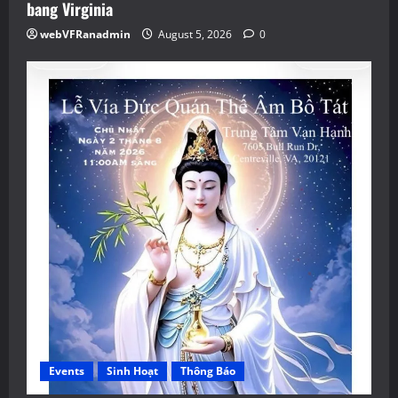
bang Virginia
webVFRanadmin
August 5, 2026
0
Events
Sinh Hoạt
Thông Báo