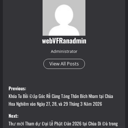
webVFRanadmin
Administrator
View All Posts
P
Previous:
o
Khóa Tu Bồi Đắp Góc Rễ Cùng Tăng Thân Bích Nham tại Chùa
Hoa Nghiêm vào Ngày 27, 28, và 29 Tháng 3 Năm 2026
s
Next:
t
Thư mời Tham dự Đại Lễ Phật Đản 2026 tại Chùa Di Đà trong