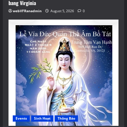
bang Virginia
webVFRanadmin
August 5, 2026
0
Events
Sinh Hoạt
Thông Báo