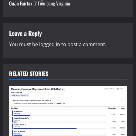
n
Quận Fairfax ở Tiểu bang Virginia
a
v
Leave a Reply
i
You must be
logged in
to post a comment.
g
a
RELATED STORIES
t
i
o
n