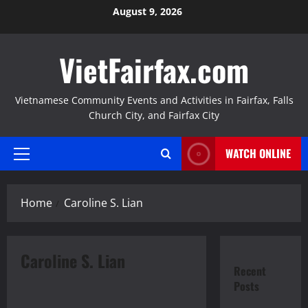
Skip
August 9, 2026
to
content
VietFairfax.com
Vietnamese Community Events and Activities in Fairfax, Falls
Church City, and Fairfax City
WATCH ONLINE
Primary
Menu
Home
Caroline S. Lian
Caroline S. Lian
Recent
News
Tin Tức
Posts