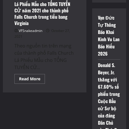
Lá Phiếu Mẫu cho TỔNG TUYỂN
CỬ năm 2021 cho thành phố
Falls Church trong tiểu bang
Vạn Đức
Virginia
Tự Thông
VFSnakeadmin
October 27,
Báo Khai
2021
Kinh Vu Lan
Theo nguồn tin trên mạng
Báo Hiếu
của thành phố Falls Church
2026
Lá Phiếu Mẫu cho TỔNG
Donald S.
TUYỂN CỬ...
Beyer, Jr.
Read
Read More
thắng với
more
67.60% số
about
Lá
phiếu trong
Phiếu
Mẫu
Cuộc Bầu
cho
TỔNG
cử Sơ bộ
TUYỂN
CỬ
của đảng
năm
Dân Chủ
2021
cho