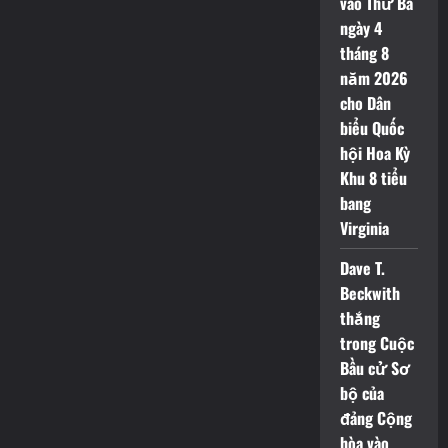
vào Thứ Ba
thành
phố
ngày 4
Falls
Church
tháng 8
trong
năm 2026
tiểu
bang
cho Dân
Virginia
biểu Quốc
hội Hoa Kỳ
Khu 8 tiểu
bang
Virginia
Dave T.
Beckwith
thắng
trong Cuộc
Bầu cử Sơ
bộ của
đảng Cộng
hòa vào