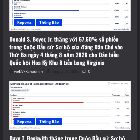
Reports
Thông Báo
Donald S. Beyer, Jr. thắng với 67.60% số phiếu
trong Cuộc Bầu cử Sơ bộ của đảng Dân Chủ vào
Thứ Ba ngày 4 tháng 8 năm 2026 cho Dân biểu
Quốc hội Hoa Kỳ Khu 8 tiểu bang Virginia
webVFRanadmin
August 6, 2026
0
Reports
Thông Báo
Dave T. Beckwith thắng trong Cuộc Bầu cử Sơ bộ